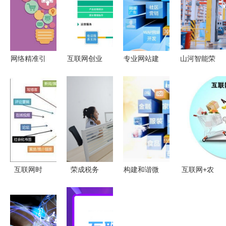
网络精准引
互联网创业
专业网站建
山河智能荣
流推广
新风口 代
设之营销型
获2021年
理销售社区
网站如何提
度中国智能
团购系统与
高网站用户
制造最佳实
信息技术咨
的转化率
践奖 信息
询的前景展
技术咨询服
望
务的卓越赋
能
互联网时
荣成税务
构建和谐微
互联网+农
代，网络营
巧做服
生态营销系
产品推进模
销推广如何
务“加减法”
统 信息技
式 从田间
激发企
营商环境更
术咨询服务
到指尖的智