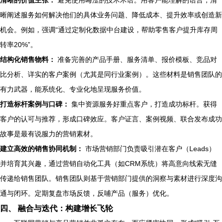
清晰的价值主张：
避免使用晦涩的技术术语。用客户能理解的语言，清
晰阐述服务如何解决他们的具体业务问题、降低成本、提升效率或创造新
机会。例如，强调“通过定制化数据中台建设，帮助零售客户提升库存周
转率20%”。
结构化销售物料：
准备完善的产品手册、服务清单、报价模板、竞品对
比分析、详实的客户案例（尤其是同行业案例）。这些材料是销售团队的
有力武器，能系统化、专业化地呈现服务价值。
打造标杆案例与口碑：
集中资源服务好重点客户，打造成功标杆。获得
客户的认可与推荐，形成口碑效应。客户证言、案例视频、联合发布成功
故事是最有说服力的营销素材。
建立高效的销售协同机制：
市场营销部门负责吸引潜在客户（Leads）
并培育其兴趣，通过营销自动化工具（如CRM系统）将高意向线索无缝
传递给销售团队。销售团队则基于营销部门提供的洞察与素材进行深度沟
通与闭环。定期复盘市场反馈，反哺产品（服务）优化。
四、 融合与迭代：构建增长飞轮